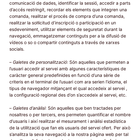
comunicació de dades, identificar la sessió, accedir a parts
d’accés restringit, recordar els elements que integren una
comanda, realitzar el procés de compra d’una comanda,
realitzar la sol·licitud d’inscripció o participació en un
esdeveniment, utilitzar elements de seguretat durant la
navegació, emmagatzemar continguts per a la difusió de
vídeos o so o compartir continguts a través de xarxes
socials.
–
Galetes de personalització
: Són aquelles que permeten a
l’usuari accedir al servei amb algunes característiques de
caràcter general predefinides en funció d’una sèrie de
criteris en el terminal de l’usuari com ara serien l’idioma, el
tipus de navegador mitjançant el qual accedeix al servei ,
la configuració regional des d’on s’accedeix al servei, etc.
–
Galetes d’anàlisi
: Són aquelles que ben tractades per
nosaltres o per tercers, ens permeten quantificar el nombre
d’usuaris i així realitzar el mesurament i anàlisi estadística
de la utilització que fan els usuaris del servei ofert. Per això
s’analitza la seva navegació a la nostra pàgina web per tal