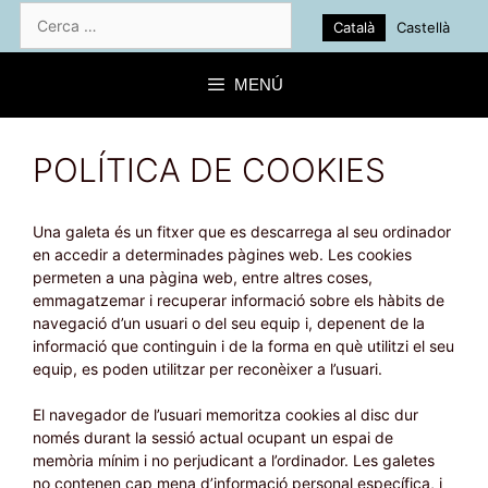
Vés
Cerca:
Català
Castellà
al
contingut
MENÚ
POLÍTICA DE COOKIES
Una galeta és un fitxer que es descarrega al seu ordinador
en accedir a determinades pàgines web. Les cookies
permeten a una pàgina web, entre altres coses,
emmagatzemar i recuperar informació sobre els hàbits de
navegació d’un usuari o del seu equip i, depenent de la
informació que continguin i de la forma en què utilitzi el seu
equip, es poden utilitzar per reconèixer a l’usuari.
El navegador de l’usuari memoritza cookies al disc dur
només durant la sessió actual ocupant un espai de
memòria mínim i no perjudicant a l’ordinador. Les galetes
no contenen cap mena d’informació personal específica, i