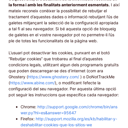
la forma i amb les finalitats anteriorment esmentats.
I així
mateix reconeix conèixer la possibilitat de rebutjar el
tractament d’aquestes dades o informació rebutjant l’ús de
galetes mitjançant la selecció de la configuració apropiada
a tal fi al seu navegador. Si bé aquesta opció de bloqueig
de galetes en el vostre navegador pot no permetre-li l’ús
ple de totes les funcionalitats de la pàgina web.
L’usuari pot desactivar les cookies, punxant en el botó
“Rebutjar cookies” que trobareu al final d’aquestes
condicions legals, utilitzant algun dels programaris gratuïts
que poden descarregar-se des d’internet (com ara
Ghostery (
https://www.ghostery.com/
) o DoNotTrackMe
(
https://www.abine.com/
), o modificant l’efecte la
configuració del seu navegador. Per aquesta última opció
pot seguir les instruccions que especifica cada navegador:
Chrome:
http://support.google.com/chrome/bin/ans
wer.py?hl=es&answer=95647
Firefox:
http://support.mozilla.org/es/kb/habilitar-y-
deshabilitar-cookies-que-los-sitios-we