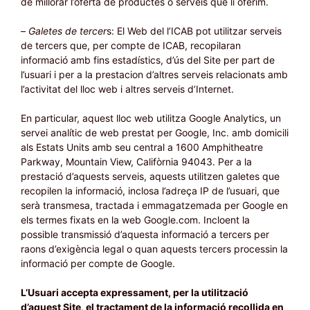
de millorar l’oferta de productes o serveis que li oferim.
–
Galetes de tercer
s: El Web del l’ICAB pot utilitzar serveis
de tercers que, per compte de ICAB, recopilaran
informació amb fins estadístics, d’ús del Site per part de
l’usuari i per a la prestacion d’altres serveis relacionats amb
l’activitat del lloc web i altres serveis d’Internet.
En particular, aquest lloc web utilitza Google Analytics, un
servei analític de web prestat per Google, Inc. amb domicili
als Estats Units amb seu central a 1600 Amphitheatre
Parkway, Mountain View, Califòrnia 94043. Per a la
prestació d’aquests serveis, aquests utilitzen galetes que
recopilen la informació, inclosa l’adreça IP de l’usuari, que
serà transmesa, tractada i emmagatzemada per Google en
els termes fixats en la web Google.com. Incloent la
possible transmissió d’aquesta informació a tercers per
raons d’exigència legal o quan aquests tercers processin la
informació per compte de Google.
L’Usuari accepta expressament, per la utilització
d’aquest Site, el tractament de la informació recollida en